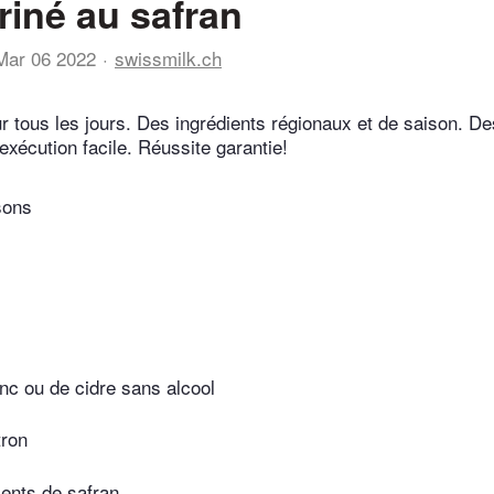
riné au safran
Mar 06 2022
swissmilk.ch
r tous les jours. Des ingrédients régionaux et de saison. De
exécution facile. Réussite garantie!
sons
anc ou de cidre sans alcool
tron
ents de safran