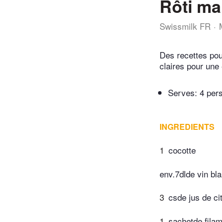
Rôti ma
Swissmilk FR
Des recettes pou
claires pour une 
Serves: 4 per
INGREDIENTS
1
cocotte
env.7dlde vin bl
3
csde jus de ci
1
sachetde filam