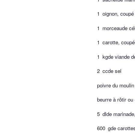
1
oignon, coupé e
1
morceaude cél
1
carotte, coup
1
kgde viande de
2
ccde sel
poivre du moulin
beurre à rôtir ou
5
dlde marinade, 
600
gde carotte