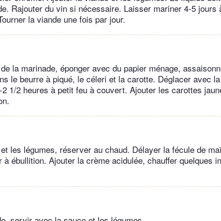
nde. Rajouter du vin si nécessaire. Laisser mariner 4-5 jours
 Tourner la viande une fois par jour.
e de la marinade, éponger avec du papier ménage, assaisonn
 le beurre à piqué, le céleri et la carotte. Déglacer avec l
-2 1/2 heures à petit feu à couvert. Ajouter les carottes jau
on.
e et les légumes, réserver au chaud. Délayer la fécule de maï
r à ébullition. Ajouter la crème acidulée, chauffer quelques i
de, servir avec la sauce et les légumes.