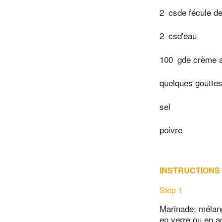
2
csde fécule d
2
csd'eau
100
gde crème a
quelques gouttes
sel
poivre
INSTRUCTIONS
Step 1
Marinade: mélange
en verre ou en ac