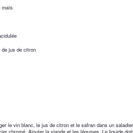
e maïs
cidulée
 de jus de citron
r le vin blanc, le jus de citron et le safran dans un saladie
ier chromé. Ajouter la viande et les légumes. Le liquide doi