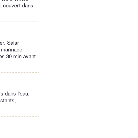
 à couvert dans
er. Saisr
a marinade.
nes 30 min avant
s dans l'eau,
nstants,