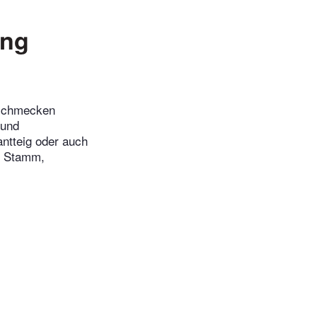
ung
 schmecken
 und
antteig oder auch
n Stamm,