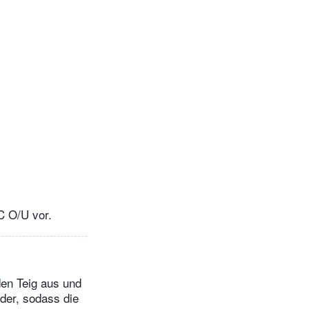
C O/U vor.
den Teig aus und
nder, sodass die