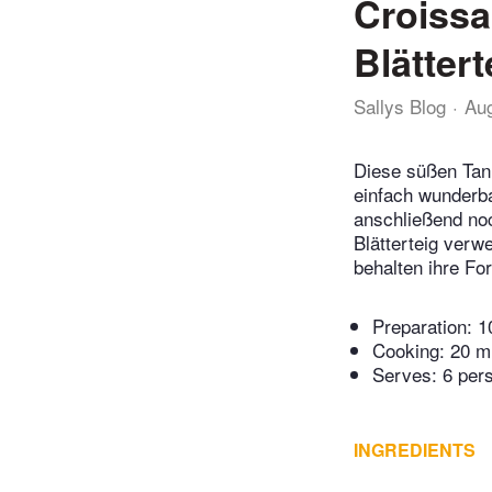
Croissa
Blätter
Sallys Blog
Au
Diese süßen Tann
einfach wunderb
anschließend noc
Blätterteig ver
behalten ihre Fo
Preparation:
1
Cooking:
20 m
Serves: 6 per
INGREDIENTS