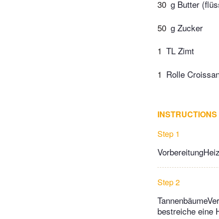
30
g Butter (flüs
50
g Zucker
1
TL Zimt
1
Rolle Croissan
INSTRUCTIONS
Step 1
VorbereitungHeiz
Step 2
TannenbäumeVermi
bestreiche eine 