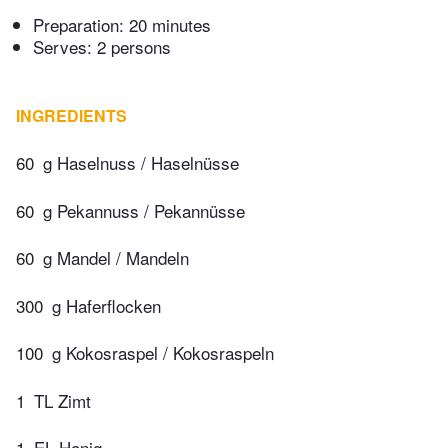
Preparation:
20 minutes
Serves: 2 persons
INGREDIENTS
60
g Haselnuss / Haselnüsse
60
g Pe­kan­nuss / Pe­kan­nüsse
60
g Mandel / Mandeln
300
g Haferflocken
100
g Kokosraspel / Kokosraspeln
1
TL Zimt
1
EL Honig