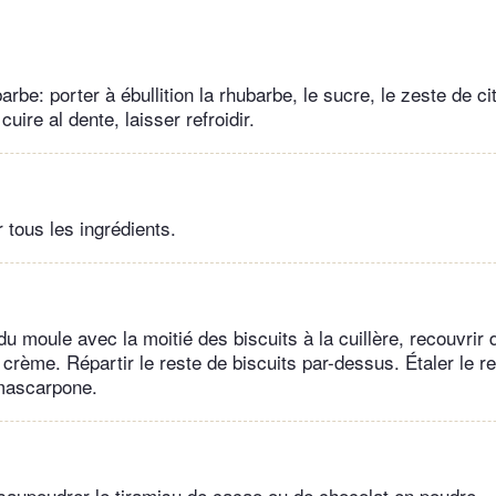
be: porter à ébullition la rhubarbe, le sucre, le zeste de cit
 cuire al dente, laisser refroidir.
tous les ingrédients.
du moule avec la moitié des biscuits à la cuillère, recouvrir d
 crème. Répartir le reste de biscuits par-dessus. Étaler le 
mascarpone.
 saupoudrer le tiramisu de cacao ou de chocolat en poudre.