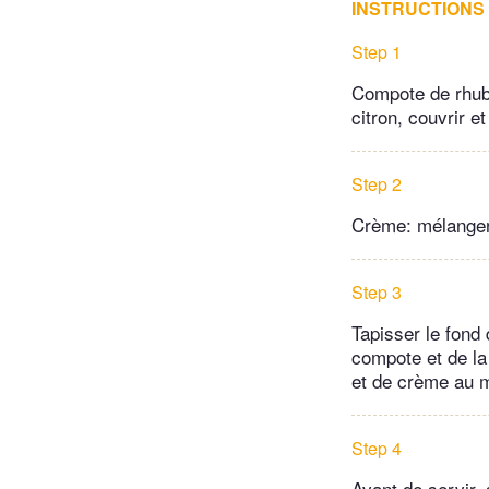
INSTRUCTIONS
Step 1
Compote de rhubar
citron, couvrir et
Step 2
Crème: mélanger 
Step 3
Tapisser le fond 
compote et de la
et de crème au 
Step 4
Avant de servir,