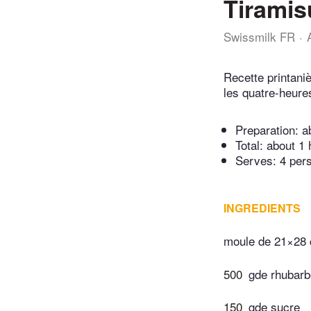
Tiramis
Swissmilk FR
Recette printaniè
les quatre-heure
Preparation:
a
Total:
about 1 
Serves: 4 per
INGREDIENTS
moule de 21×28
500
gde rhubarb
150
gde sucre