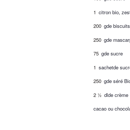
1
citron bio, zes
200
gde biscuits
250
gde mascar
75
gde sucre
1
sachetde sucre
250
gde séré Bi
2 ½
dlde crème 
cacao ou chocol