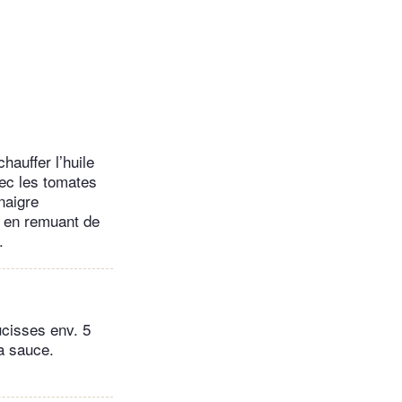
hauffer l’huile
vec les tomates
naigre
x en remuant de
.
aucisses env. 5
a sauce.