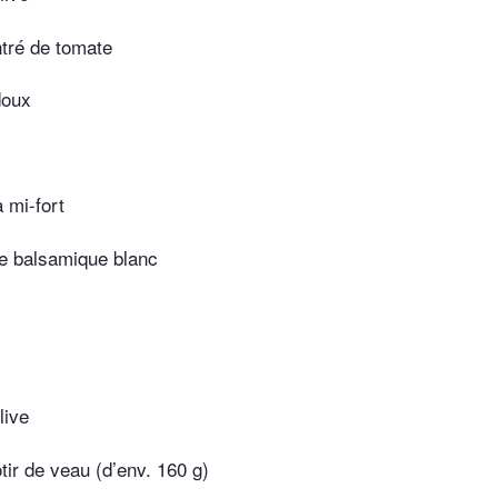
ntré de tomate
doux
a mi-fort
re balsamique blanc
live
tir de veau (d’env. 160 g)