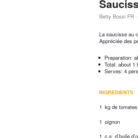
Sauciss
Betty Bossi FR
La saucisse au c
Appréciée des pe
Preparation:
a
Total:
about 1 
Serves: 4 per
INGREDIENTS
1
kg de tomates
1
oignon
1
c.s. d’huile d’o