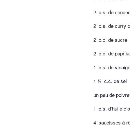
2
c.s. de conce
2
c.s. de curry 
2
c.c. de sucre
2
c.c. de paprik
1
c.s. de vinaig
1 ½
c.c. de sel
un peu de poivre
1
c.s. d’huile d’o
4
saucisses à rô