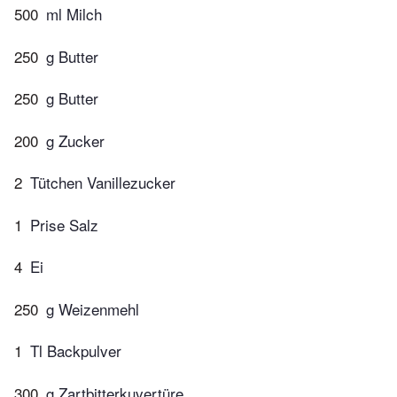
500
ml Milch
250
g Butter
250
g Butter
200
g Zucker
2
Tütchen Vanillezucker
1
Prise Salz
4
Ei
250
g Weizenmehl
1
Tl Backpulver
300
g Zartbitterkuvertüre