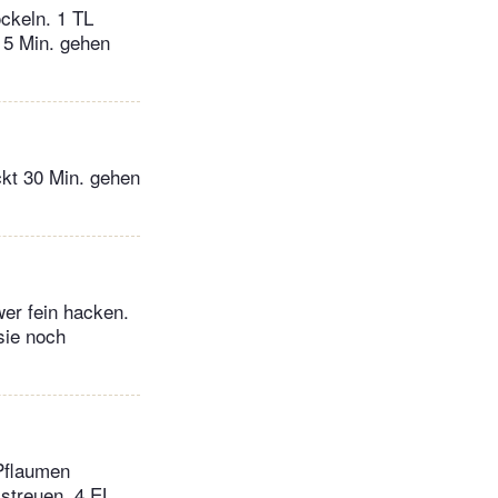
öckeln. 1 TL
15 Min. gehen
ckt 30 Min. gehen
wer fein hacken.
sie noch
 Pflaumen
 streuen. 4 EL