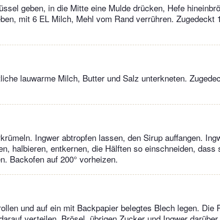
üssel geben, in die Mitte eine Mulde drücken, Hefe hineinbr
eben, mit 6 EL Milch, Mehl vom Rand verrühren. Zugedeckt 
tliche lauwarme Milch, Butter und Salz unterkneten. Zugede
erkrümeln. Ingwer abtropfen lassen, den Sirup auffangen. Ing
, halbieren, entkernen, die Hälften so einschneiden, dass 
 Backofen auf 200° vorheizen.
rollen und auf ein mit Backpapier belegtes Blech legen. Die
arauf verteilen. Brösel, übrigen Zucker und Ingwer darüber