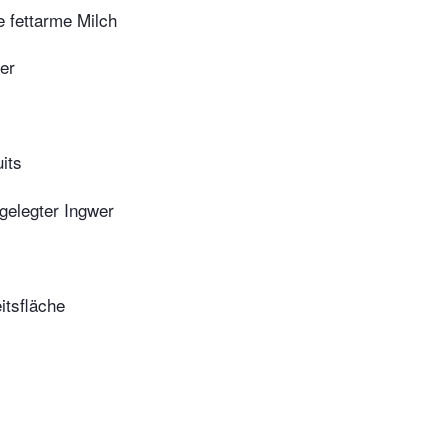
 fettarme Milch
er
uits
ngelegter Ingwer
itsfläche