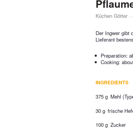
Pflaum
Küchen Götter
Der Ingwer gibt 
Lieferant besten
Preparation:
a
Cooking:
abou
INGREDIENTS
375 g
Mehl (Typ
30 g
frische Hef
100 g
Zucker