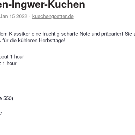
en-Ingwer-Kuchen
Jan 15 2022
kuechengoetter.de
dem Klassiker eine fruchtig-scharfe Note und präpariert Sie 
s für die kühleren Herbsttage!
bout 1 hour
t 1 hour
e 550)
e