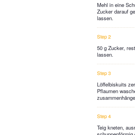
Mehl in eine Sch
Zucker darauf g
lassen.
Step 2
50 g Zucker, res
lassen.
Step 3
Löffelbiskuits z
Pflaumen waschen
zusammenhängen.
Step 4
Teig kneten, aus
schuppenförmig d