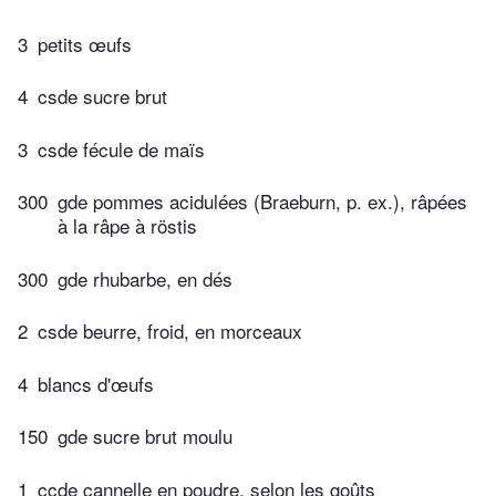
3
petits œufs
4
csde sucre brut
3
csde fécule de maïs
300
gde pommes acidulées (Braeburn, p. ex.), râpées
à la râpe à röstis
300
gde rhubarbe, en dés
2
csde beurre, froid, en morceaux
4
blancs d'œufs
150
gde sucre brut moulu
1
ccde cannelle en poudre, selon les goûts