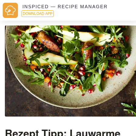
INSPICED — RECIPE MANAGER
DOWNLOAD APP
Rezept Tipp: Lauwarme