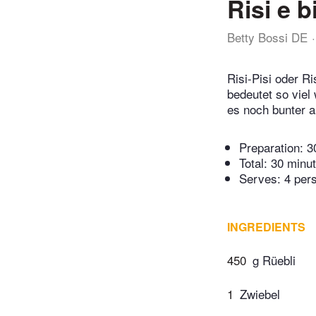
Risi e b
Betty Bossi DE
Risi-Pisi oder R
bedeutet so viel
es noch bunter 
Preparation:
3
Total:
30 minu
Serves: 4 per
INGREDIENTS
450
g Rüebli
1
Zwiebel