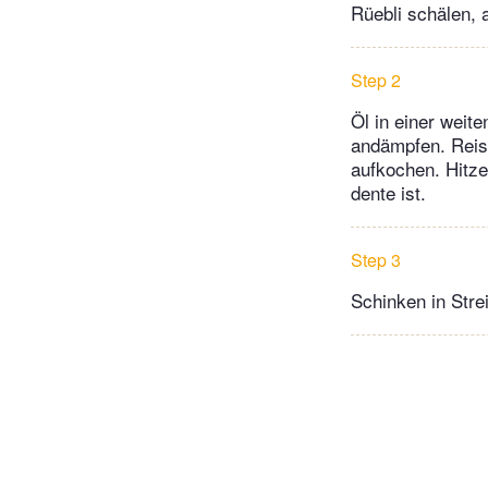
Rüebli schälen, a
Step 2
Öl in einer weit
andämpfen. Reis 
aufkochen. Hitze
dente ist.
Step 3
Schinken in Stre