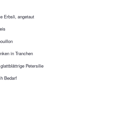
te Erbsli, angetaut
eis
ouillon
inken in Tranchen
glattblättrige Petersilie
ch Bedarf