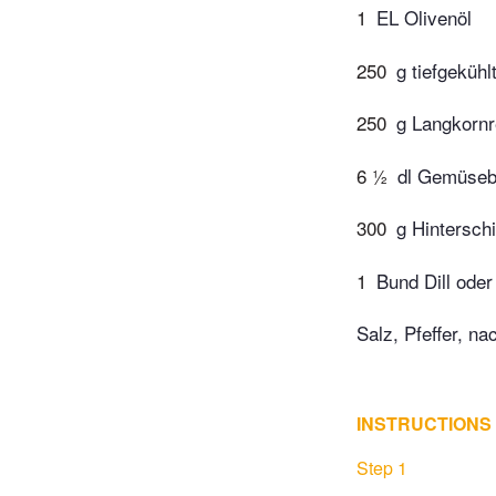
1
EL Olivenöl
250
g tiefgekühl
250
g Langkornr
6 ½
dl Gemüseb
300
g Hintersch
1
Bund Dill oder 
Salz, Pfeffer, na
INSTRUCTIONS
Step 1