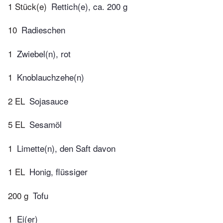
1 Stück(e)
Rettich(e), ca. 200 g
10
Radieschen
1
Zwiebel(n), rot
1
Knoblauchzehe(n)
2 EL
Sojasauce
5 EL
Sesamöl
1
Limette(n), den Saft davon
1 EL
Honig, flüssiger
200 g
Tofu
1
Ei(er)