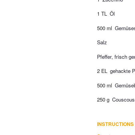
1 TL
Öl
500 ml
Gemüses
Salz
Pfeffer, frisch g
2 EL
gehackte Pe
500 ml
Gemüseb
250 g
Couscous
INSTRUCTIONS