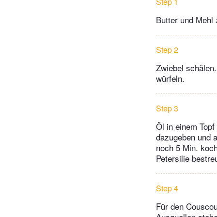
Step 1
Butter und Mehl 
Step 2
Zwiebel schälen
würfeln.
Step 3
Öl in einem Topf
dazugeben und au
noch 5 Min. koch
Petersilie bestre
Step 4
Für den Couscou
Ausquellen stehe