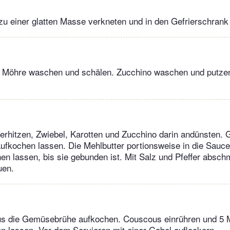
zu einer glatten Masse verkneten und in den Gefrierschrank 
. Möhre waschen und schälen. Zucchino waschen und putzen.
 erhitzen, Zwiebel, Karotten und Zucchino darin andünsten.
fkochen lassen. Die Mehlbutter portionsweise in die Sauce
en lassen, bis sie gebunden ist. Mit Salz und Pfeffer absc
uen.
s die Gemüsebrühe aufkochen. Couscous einrühren und 5 
n lassen. Vor dem Servieren mit einer Gabel auflockern.