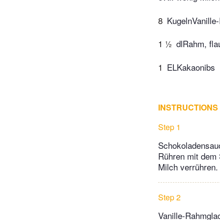
8
KugelnVanille
1 ½
dlRahm, fl
1
ELKakaonibs
INSTRUCTIONS
Step 1
Schokoladensauc
Rühren mit dem 
Milch verrühren.
Step 2
Vanille-Rahmgla