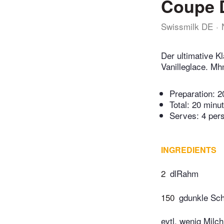
Coupe 
Swissmilk DE
Der ultimative K
Vanilleglace. M
Preparation:
2
Total:
20 minu
Serves: 4 per
INGREDIENTS
2
dlRahm
150
gdunkle Sch
evtl. wenig Milch