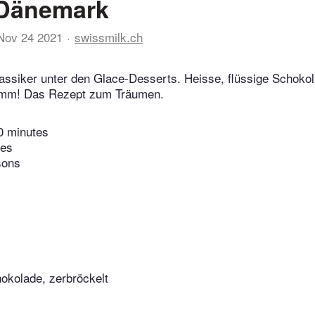
Dänemark
Nov 24 2021
swissmilk.ch
lassiker unter den Glace-Desserts. Heisse, flüssige Schoko
hmm! Das Rezept zum Träumen.
0 minutes
tes
sons
okolade, zerbröckelt