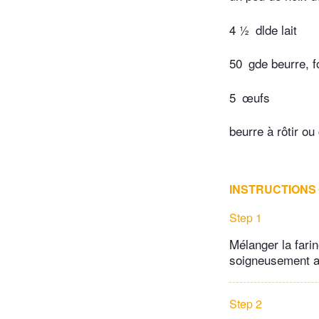
4 ½
dlde lait
50
gde beurre, f
5
œufs
beurre à rôtir ou
INSTRUCTIONS
Step 1
Mélanger la farin
soigneusement au
Step 2