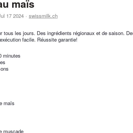
au maïs
Jul 17 2024
swissmilk.ch
r tous les jours. Des ingrédients régionaux et de saison. De
exécution facile. Réussite garantie!
0 minutes
tes
sons
de maïs
de muscade