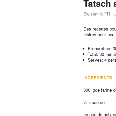
Tatsch 
Swissmilk FR
Des recettes pou
claires pour une 
Preparation:
3
Total:
30 minu
Serves: 4 per
INGREDIENTS
300
gde farine 
½
ccde sel
un peu de noix 