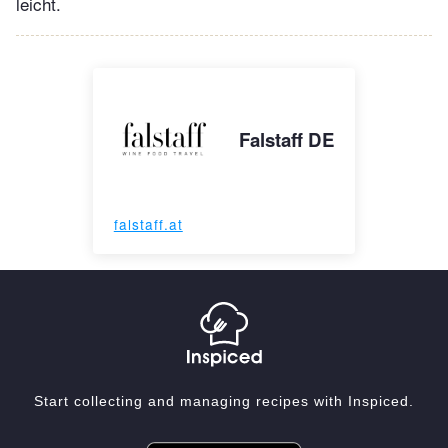
leicht.
Falstaff DE
falstaff.at
Start collecting and managing recipes with Inspiced.