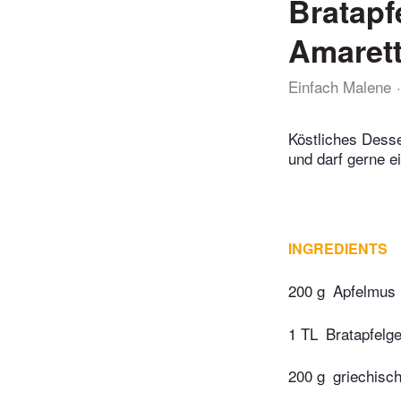
Bratapf
Amarett
Einfach Malene
Köstliches Desse
und darf gerne e
INGREDIENTS
200 g
Apfelmus
1 TL
Bratapfelge
200 g
griechisc