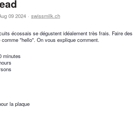
read
Aug 09 2024
swissmilk.ch
cuits écossais se dégustent idéalement très frais. Faire des
le comme "hello". On vous explique comment.
0 minutes
hours
rsons
pour la plaque