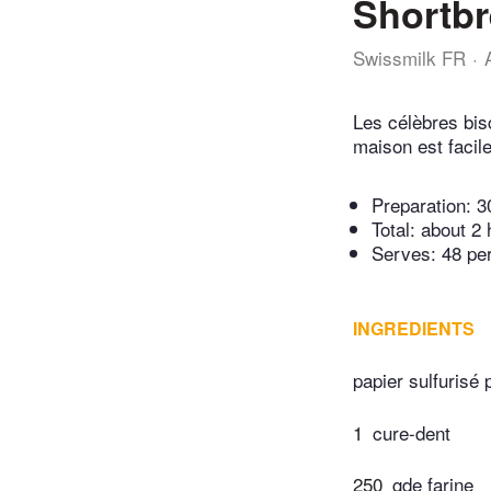
Shortb
Swissmilk FR
Les célèbres bis
maison est faci
Preparation:
3
Total:
about 2 
Serves: 48 pe
INGREDIENTS
papier sulfurisé 
1
cure-dent
250
gde farine