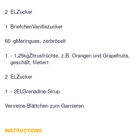
2
ELZucker
1
BriefchenVanillezucker
60
gMeringues, zerbröselt
1
- 1,25kgZitrusfrüchte, z.B. Orangen und Grapefruits,
geschält, filetiert
2
ELZucker
1
- 2ELGrenadine-Sirup
Verveine-Blättchen zum Garnieren
INSTRUCTIONS