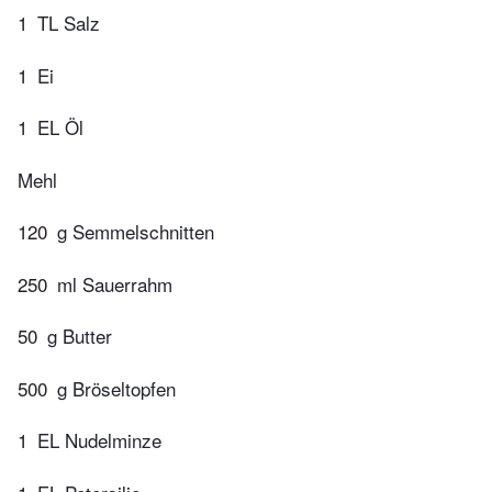
1
TL Salz
1
Ei
1
EL Öl
Mehl
120
g Semmelschnitten
250
ml Sauerrahm
50
g Butter
500
g Bröseltopfen
1
EL Nudelminze