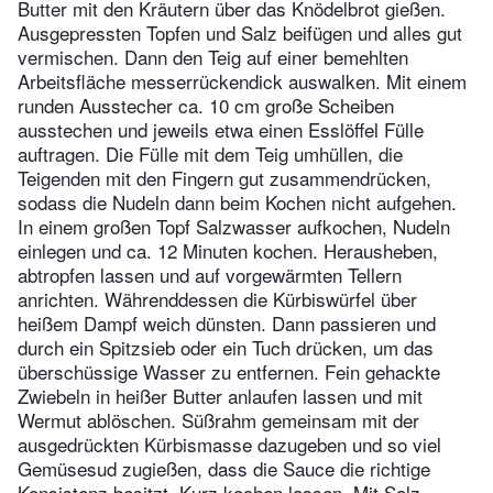
Butter mit den Kräutern über das Knödelbrot gießen.
Ausgepressten Topfen und Salz beifügen und alles gut
vermischen. Dann den Teig auf einer bemehlten
Arbeitsfläche messerrückendick auswalken. Mit einem
runden Ausstecher ca. 10 cm große Scheiben
ausstechen und jeweils etwa einen Esslöffel Fülle
auftragen. Die Fülle mit dem Teig umhüllen, die
Teigenden mit den Fingern gut zusammendrücken,
sodass die Nudeln dann beim Kochen nicht aufgehen.
In einem großen Topf Salzwasser aufkochen, Nudeln
einlegen und ca. 12 Minuten kochen. Herausheben,
abtropfen lassen und auf vorgewärmten Tellern
anrichten. Währenddessen die Kürbiswürfel über
heißem Dampf weich dünsten. Dann passieren und
durch ein Spitzsieb oder ein Tuch drücken, um das
überschüssige Wasser zu entfernen. Fein gehackte
Zwiebeln in heißer Butter anlaufen lassen und mit
Wermut ablöschen. Süßrahm gemeinsam mit der
ausgedrückten Kürbismasse dazugeben und so viel
Gemüsesud zugießen, dass die Sauce die richtige
Konsistenz besitzt. Kurz kochen lassen. Mit Salz,