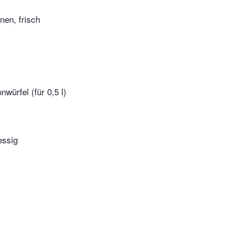
nen, frisch
würfel (für 0,5 l)
essig