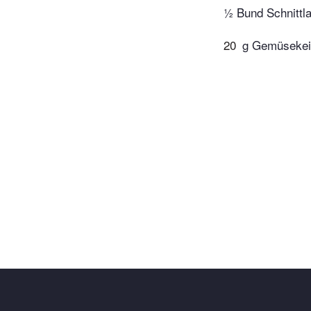
½ Bund Schnittl
20
g Gemüsekei