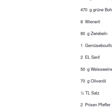
470
g grüne Boh
8
Wienerli
80
g Zwiebeln
1
Gemüsebouillon
2
EL Senf
50
g Weisswein
70
g Olivenöl
½ TL Salz
2
Prisen Pfeffer