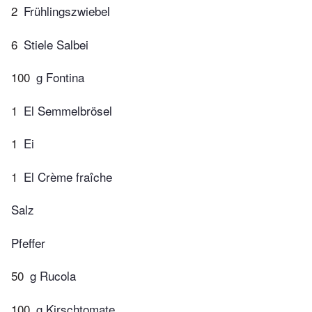
2
Frühlingszwiebel
6
Stiele Salbei
100
g Fontina
1
El Semmelbrösel
1
Ei
1
El Crème fraîche
Salz
Pfeffer
50
g Rucola
100
g Kirschtomate