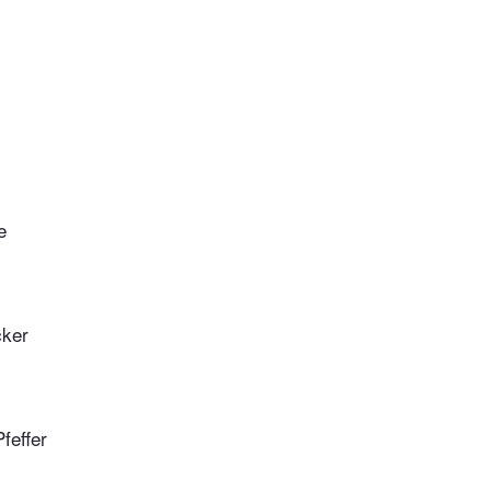
e
cker
feffer