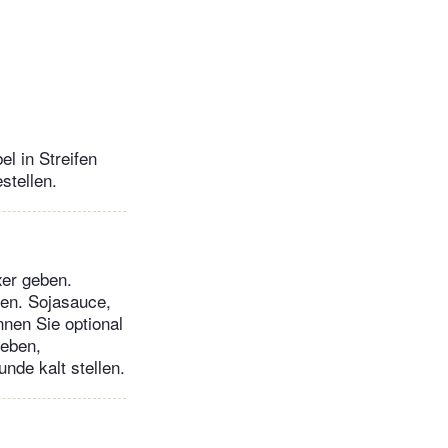
el in Streifen
stellen.
xer geben.
ren. Sojasauce,
nnen Sie optional
geben,
nde kalt stellen.