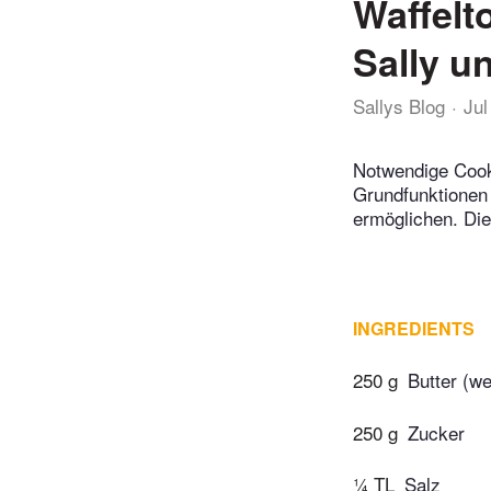
Waffelto
Sally u
Sallys Blog
Jul
Notwendige Cook
Grundfunktionen 
ermöglichen. Di
INGREDIENTS
250 g
Butter (we
250 g
Zucker
¼ TL
Salz