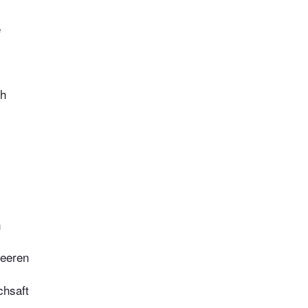
e
ch
n
eeren
chsaft