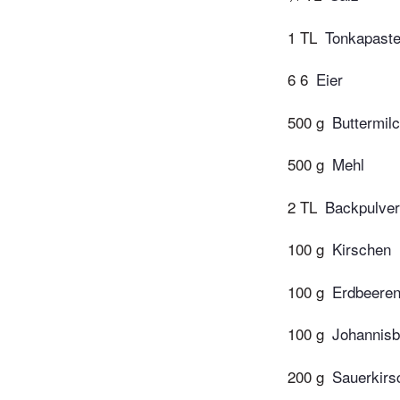
1 TL
Tonkapast
6 6
Eier
500 g
Buttermil
500 g
Mehl
2 TL
Backpulver
100 g
Kirschen
100 g
Erdbeere
100 g
Johannisb
200 g
Sauerkirs