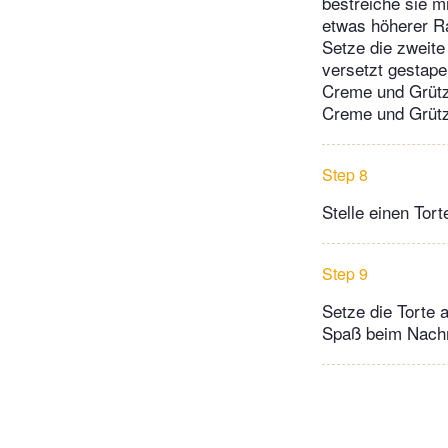
bestreiche sie m
etwas höherer Ra
Setze die zweite
versetzt gestape
Creme und Grütze
Creme und Grütze
Step 8
Stelle einen Tort
Step 9
Setze die Torte 
Spaß beim Nachm