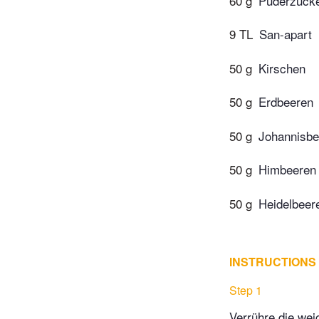
60 g
Puderzuck
9 TL
San-apart
50 g
Kirschen
50 g
Erdbeeren
50 g
Johannisbe
50 g
Himbeeren
50 g
Heidelbeer
INSTRUCTIONS
Step 1
Verrühre die wei