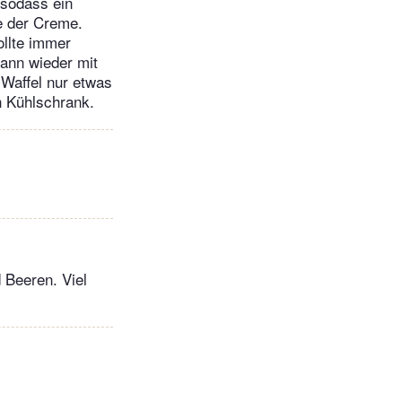
 sodass ein
te der Creme.
ollte immer
dann wieder mit
 Waffel nur etwas
n Kühlschrank.
d Beeren. Viel