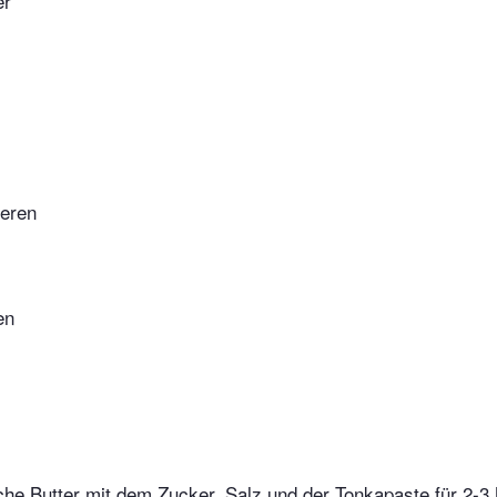
er
eren
en
che Butter mit dem Zucker, Salz und der Tonkapaste für 2-3