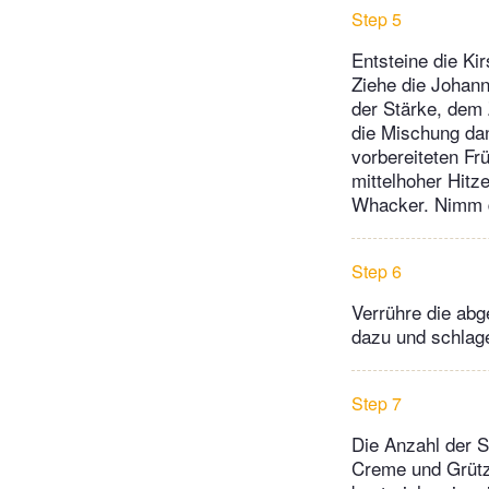
Step 5
Entsteine die Ki
Ziehe die Johann
der Stärke, dem 
die Mischung dan
vorbereiteten Fr
mittelhoher Hitz
Whacker. Nimm di
Step 6
Verrühre die ab
dazu und schlage
Step 7
Die Anzahl der S
Creme und Grütze