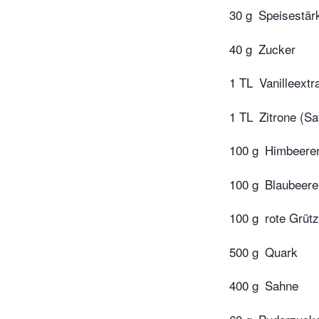
30 g
Speisestär
40 g
Zucker
1 TL
Vanilleextr
1 TL
Zitrone (Sa
100 g
Himbeere
100 g
Blaubeere
100 g
rote Grüt
500 g
Quark
400 g
Sahne