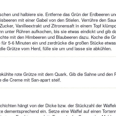
rschen und halbiere sie. Entferne das Grün der Erdbeeren und
isbeeren mit einer Gabel von den Stielen. Verrühre den Saue
Zucker, Vanilleextrakt und Zitronensaft in einem Topf klümp
n unter Rühren aufkochen, bis sie etwas eindickt und gib d
üchte mit den Himbeeren und Blaubeeren dazu. Koche die Gr
e für 5-6 Minuten ein und zerdrücke die großen Stücke etwa
e Grütze vom Herd, fülle sie um und lasse sie abkühlen.
gekühlte rote Grütze mit dem Quark. Gib die Sahne und den
 die Creme mit San-apart steif.
chichten hängt von der Dicke bzw. der Stückzahl der Waffeln 
 dementsprechend ein. Setze eine Waffel auf einen Tortenr