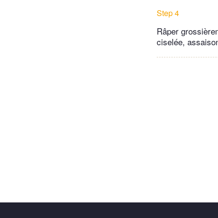
Step 4
Râper grossièrem
ciselée, assaiso