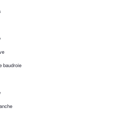
a
e
ive
de baudroie
e
lanche