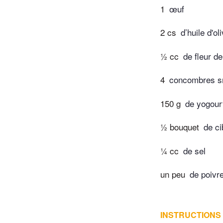
1
œuf
2 cs
d’huile d'ol
½ cc
de fleur de
4
concombres s
150 g
de yogour
½ bouquet
de ci
¼ cc
de sel
un peu
de poivr
INSTRUCTIONS