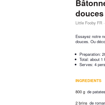
Bâtonne
douces
Little Fooby FR
Essayez notre no
douces. Ou décou
Preparation:
2
Total:
about 1 
Serves: 4 per
INGREDIENTS
800 g
de patate
2 brins
de romar