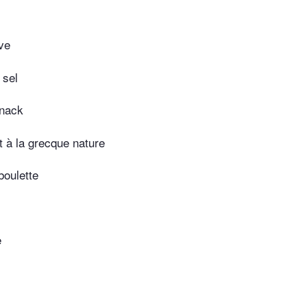
ive
 sel
nack
t à la grecque nature
boulette
e