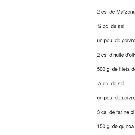
2 cs
de Maïzen
¾ cc
de sel
un peu
de poivr
2 cs
d’huile d'ol
500 g
de filets 
½ cc
de sel
un peu
de poivr
3 cs
de farine b
150 g
de quinoa