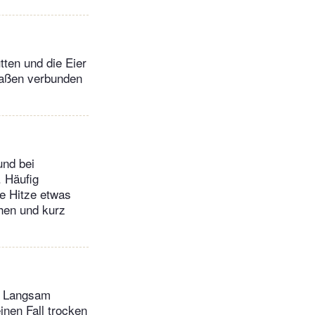
tten und die Eier
rmaßen verbunden
und bei
. Häufig
ie Hitze etwas
chen und kurz
n. Langsam
inen Fall trocken