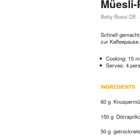
Müesli-
Betty Bossi DE
Schnell gemacht,
zur Kaffeepause.
Cooking:
15 m
Serves: 4 per
INGREDIENTS
60 g
Knuspermü
150 g
Dörrapriko
50 g
getrocknet