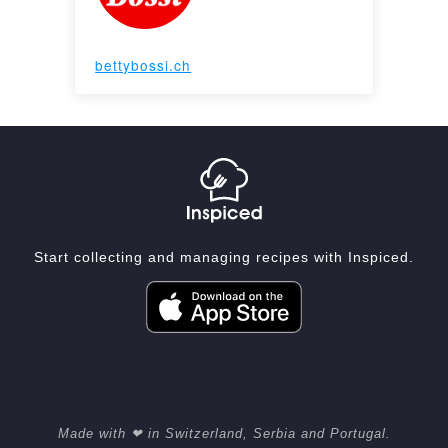
bettybossi.ch
Start collecting and managing recipes with Inspiced.
Made with ❤ in Switzerland, Serbia and Portugal.