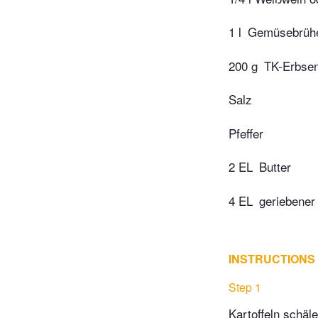
1 l
Gemüsebrüh
200 g
TK-Erbse
Salz
Pfeffer
2 EL
Butter
4 EL
geriebene
INSTRUCTIONS
Step 1
Kartoffeln schäl