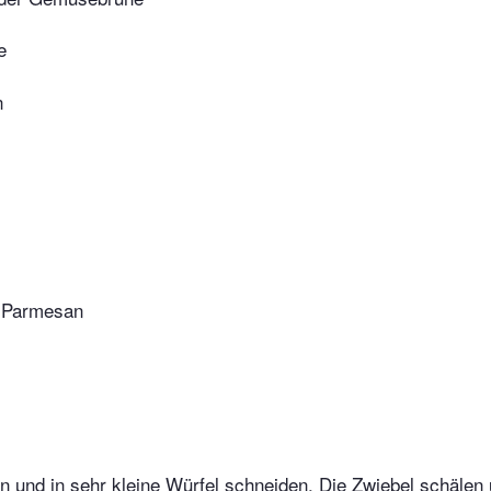
e
n
r Parmesan
en und in sehr kleine Würfel schneiden. Die Zwiebel schälen 