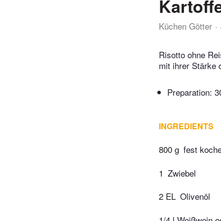
Kartoff
Küchen Götter
Risotto ohne Rei
mit ihrer Stärke 
Preparation:
3
INGREDIENTS
800 g
fest koche
1
Zwiebel
2 EL
Olivenöl
1/4 l Weißwein 