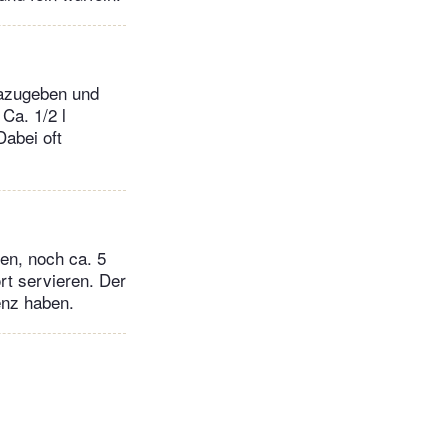
 dazugeben und
Ca. 1/2 l
abei oft
en, noch ca. 5
rt servieren. Der
tenz haben.