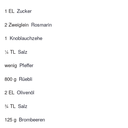
1 EL
Zucker
2 Zweiglein
Rosmarin
1
Knoblauchzehe
¼ TL
Salz
wenig
Pfeffer
800 g
Rüebli
2 EL
Olivenöl
¾ TL
Salz
125 g
Brombeeren