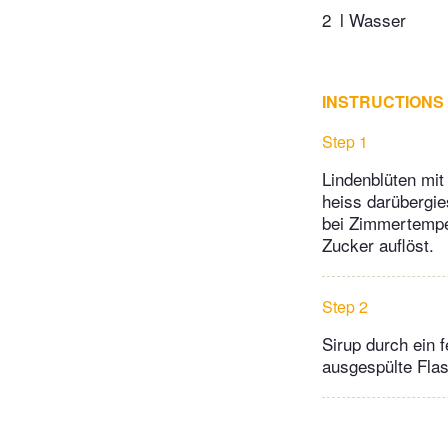
2
l Wasser
INSTRUCTIONS
Step 1
Lindenblüten mi
heiss darübergi
bei Zimmertemper
Zucker auflöst.
Step 2
Sirup durch ein 
ausgespülte Flas