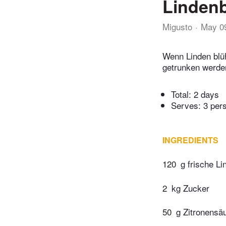
Lindenb
Migusto
May 0
Wenn Linden blüh
getrunken werden
Total:
2 days
Serves: 3 per
INGREDIENTS
120
g frische Li
2
kg Zucker
50
g Zitronensä