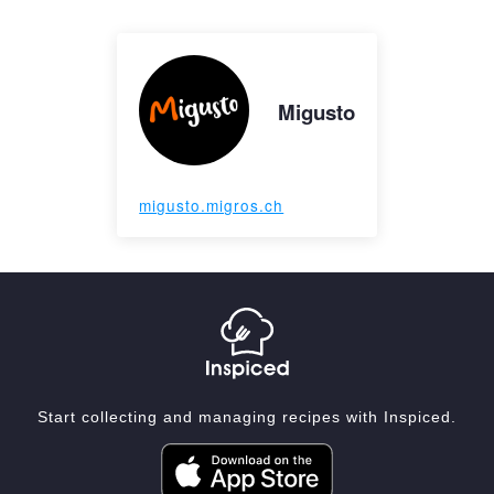
Migusto
migusto.migros.ch
Start collecting and managing recipes with Inspiced.