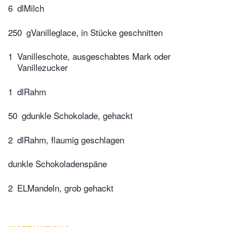
6
dlMilch
250
gVanilleglace, in Stücke geschnitten
1
Vanilleschote, ausgeschabtes Mark oder
Vanillezucker
1
dlRahm
50
gdunkle Schokolade, gehackt
2
dlRahm, flaumig geschlagen
dunkle Schokoladenspäne
2
ELMandeln, grob gehackt