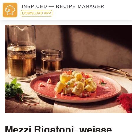
INSPICED — RECIPE MANAGER
DOWNLOAD APP
Mezzi Rigatoni, weisse