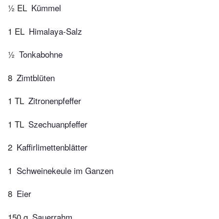
½ EL
Kümmel
1 EL
Himalaya-Salz
½
Tonkabohne
8
Zimtblüten
1 TL
Zitronenpfeffer
1 TL
Szechuanpfeffer
2
Kaffirlimettenblätter
1
Schweinekeule im Ganzen
8
Eier
150 g
Sauerrahm