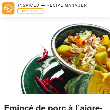
INSPICED — RECIPE MANAGER
DOWNLOAD APP
Emincé de porc à l`aigre-