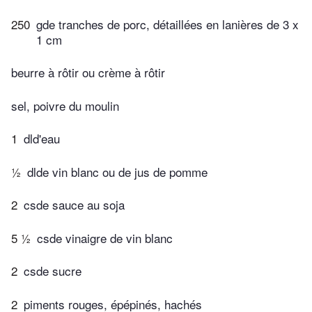
250
gde tranches de porc, détaillées en lanières de 3 x
1 cm
beurre à rôtir ou crème à rôtir
sel, poivre du moulin
1
dld'eau
½
dlde vin blanc ou de jus de pomme
2
csde sauce au soja
5 ½
csde vinaigre de vin blanc
2
csde sucre
2
piments rouges, épépinés, hachés