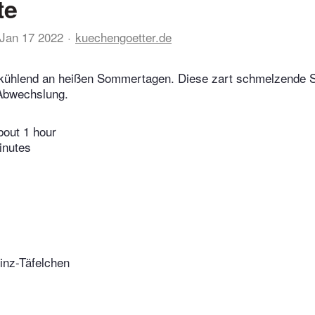
te
Jan 17 2022
kuechengoetter.de
 kühlend an heißen Sommertagen. Diese zart schmelzende 
 Abwechslung.
bout 1 hour
inutes
nz-Täfelchen