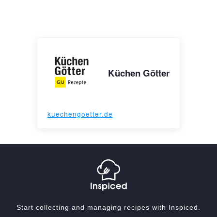
Küchen Götter
kuechengoetter.de
Start collecting and managing recipes with Inspiced.