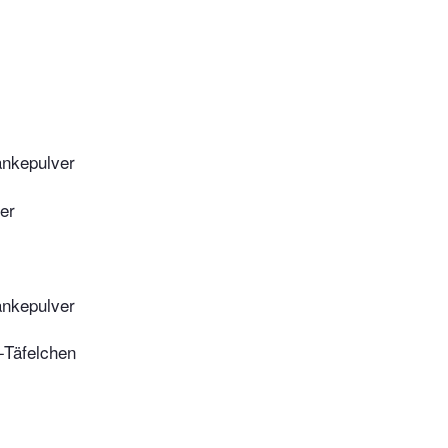
änkepulver
er
änkepulver
-Täfelchen