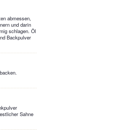
aten abmessen,
inern und darin
emig schlagen. Öl
und Backpulver
 backen.
nkpulver
restlicher Sahne