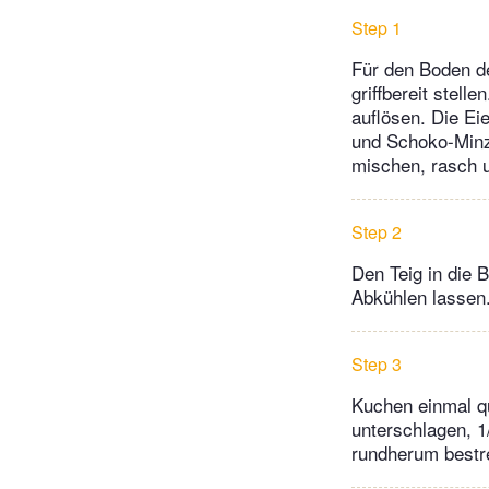
Step 1
Für den Boden de
griffbereit stell
auflösen. Die Ei
und Schoko-Minz
mischen, rasch u
Step 2
Den Teig in die 
Abkühlen lassen
Step 3
Kuchen einmal qu
unterschlagen, 1
rundherum bestre