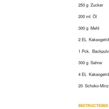
250 g
Zucker
200 ml
Öl
300 g
Mehl
2 EL
Kakaogetr
1 Pck.
Backpulv
300 g
Sahne
4 EL
Kakaogetr
20
Schoko-Minz
INSTRUCTIONS