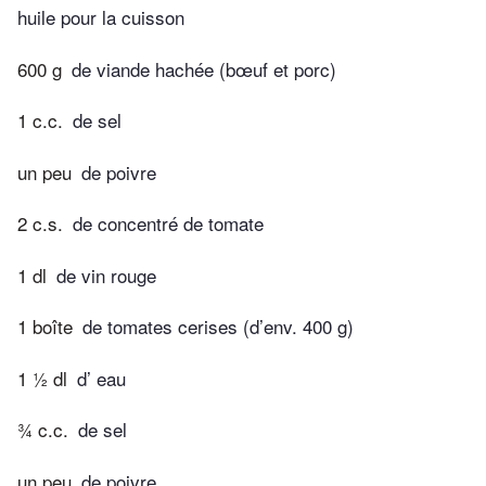
huile pour la cuisson
600 g
de viande hachée (bœuf et porc)
1 c.c.
de sel
un peu
de poivre
2 c.s.
de concentré de tomate
1 dl
de vin rouge
1 boîte
de tomates cerises (d’env. 400 g)
1 ½ dl
d’ eau
¾ c.c.
de sel
un peu
de poivre