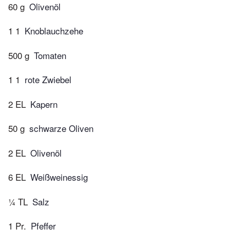
60 g
Olivenöl
1 1
Knoblauchzehe
500 g
Tomaten
1 1
rote Zwiebel
2 EL
Kapern
50 g
schwarze Oliven
2 EL
Olivenöl
6 EL
Weißweinessig
¼ TL
Salz
1 Pr.
Pfeffer