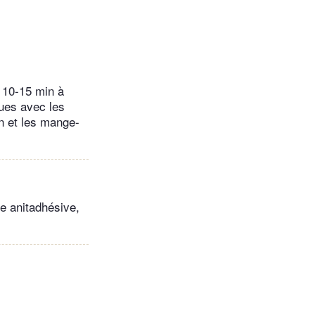
r 10-15 min à
ques avec les
on et les mange-
le anitadhésive,