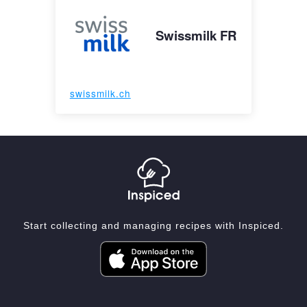
Swissmilk FR
swissmilk.ch
Start collecting and managing recipes with Inspiced.