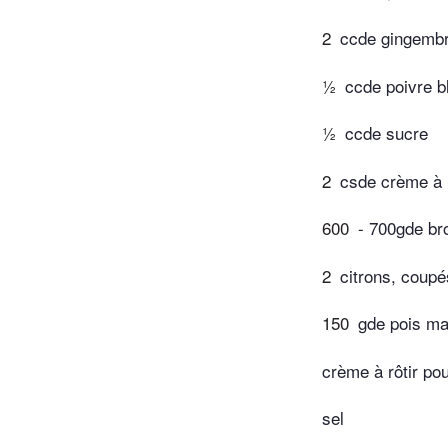
2
ccde gingembr
½
ccde poivre b
½
ccde sucre
2
csde crème à r
600
- 700gde br
2
citrons, coupé
150
gde pois ma
crème à rôtir po
sel