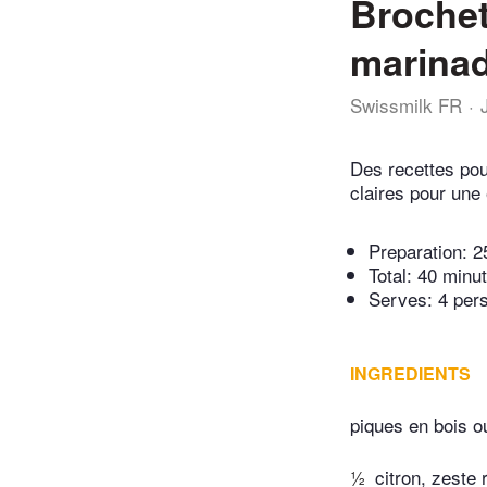
Brochet
marinad
Swissmilk FR
Des recettes pou
claires pour une 
Preparation:
2
Total:
40 minu
Serves: 4 per
INGREDIENTS
piques en bois o
½
citron, zeste 