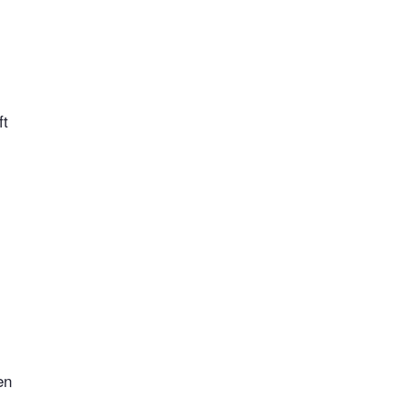
ft
en