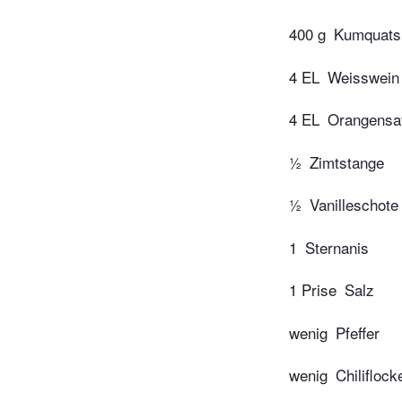
400 g
Kumquats
4 EL
Weisswein
4 EL
Orangensa
½
Zimtstange
½
Vanilleschote
1
Sternanis
1 Prise
Salz
wenig
Pfeffer
wenig
Chiliflock