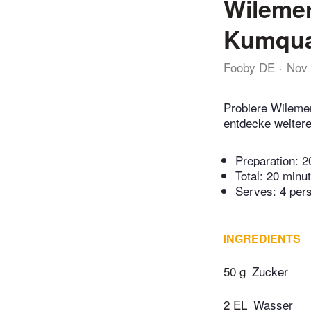
Wilemer
Kumqua
Fooby DE
Nov 
Probiere Wileme
entdecke weitere
Preparation:
2
Total:
20 minu
Serves: 4 per
INGREDIENTS
50 g
Zucker
2 EL
Wasser