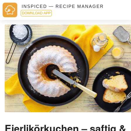
INSPICED — RECIPE MANAGER
DOWNLOAD APP
Eierlikörkuchen – saftig &