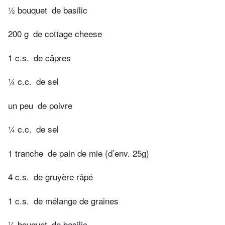
½ bouquet
de basilic
200 g
de cottage cheese
1 c.s.
de câpres
¼ c.c.
de sel
un peu
de poivre
¼ c.c.
de sel
1 tranche
de pain de mie (d’env. 25g)
4 c.s.
de gruyère râpé
1 c.s.
de mélange de graines
½ bouquet
de basilic