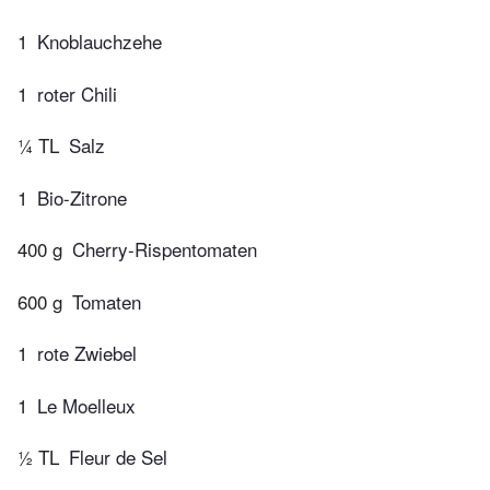
1
Knoblauchzehe
1
roter Chili
¼ TL
Salz
1
Bio-Zitrone
400 g
Cherry-Rispentomaten
600 g
Tomaten
1
rote Zwiebel
1
Le Moelleux
½ TL
Fleur de Sel