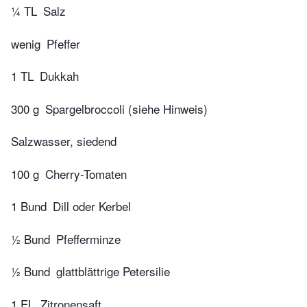
¼ TL
Salz
wenig
Pfeffer
1 TL
Dukkah
300 g
Spargelbroccoli (siehe Hinweis)
Salzwasser, siedend
100 g
Cherry-Tomaten
1 Bund
Dill oder Kerbel
½ Bund
Pfefferminze
½ Bund
glattblättrige Petersilie
1 EL
Zitronensaft