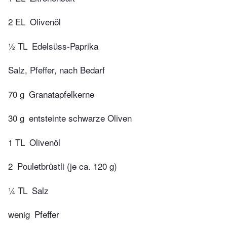
2 EL
Olivenöl
½ TL
Edelsüss-Paprika
Salz, Pfeffer, nach Bedarf
70 g
Granatapfelkerne
30 g
entsteinte schwarze Oliven
1 TL
Olivenöl
2
Pouletbrüstli (je ca. 120 g)
¼ TL
Salz
wenig
Pfeffer