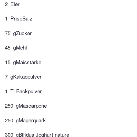
2
Eier
1
PriseSalz
75
gZucker
45
gMehl
15
gMaisstärke
7
gKakaopulver
1
TLBackpulver
250
gMascarpone
250
gMagerquark
300
gBifidus Joghurt nature