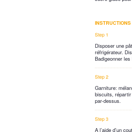
INSTRUCTIONS
Step 1
Disposer une pât
réfrigérateur. D
Badigeonner les 
Step 2
Garniture: mélang
biscuits, répart
par-dessus.
Step 3
A l’aide d’un cou