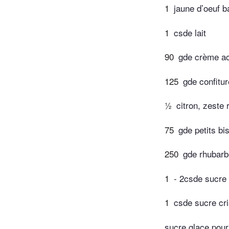
1
jaune d’oeuf b
1
csde lait
90
gde crème ac
125
gde confitur
½
citron, zeste 
75
gde petits bi
250
gde rhubarb
1
- 2csde sucre
1
csde sucre cri
sucre glace pou