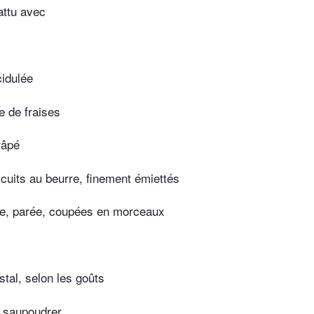
attu avec
idulée
e de fraises
râpé
scuits au beurre, finement émiettés
e, parée, coupées en morceaux
stal, selon les goûts
r saupoudrer