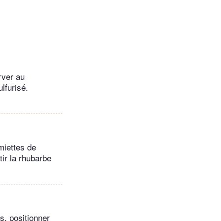
rver au
lfurisé.
 miettes de
ir la rhubarbe
s, positionner