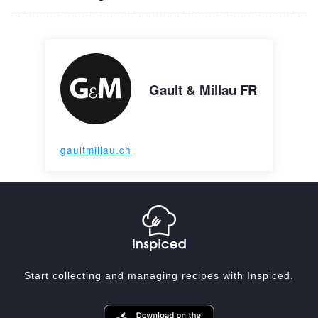
Gault & Millau FR
gaultmillau.ch
Start collecting and managing recipes with Inspiced.