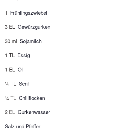
1
Frühlingszwiebel
3 EL
Gewürzgurken
30 ml
Sojamilch
1 TL
Essig
1 EL
Öl
¼ TL
Senf
¼ TL
Chiliflocken
2 EL
Gurkenwasser
Salz und Pfeffer