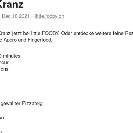
Kranz
Dec 18 2021
little.fooby.ch
ranz jetzt bei little FOOBY. Oder entdecke weitere feine Re
e Apéro und Fingerfood.
0 minutes
hour
sons
gewallter Pizzateig
so
a