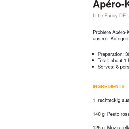
Apéro-
Little Fooby DE
Probiere Apéro-K
unserer Kategori
Preparation:
3
Total:
about 1 
Serves: 8 per
INGREDIENTS
1
rechteckig aus
140 g
Pesto ros
125 g
Mozzarell