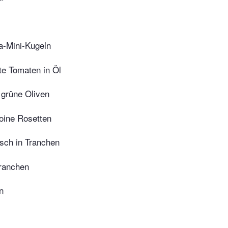
a-Mini-Kugeln
te Tomaten in Öl
 grüne Oliven
oine Rosetten
isch in Tranchen
Tranchen
n