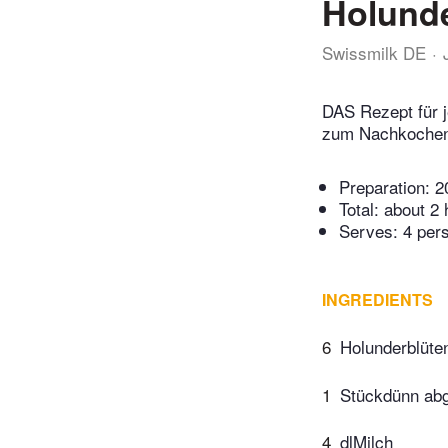
Holund
Swissmilk DE
DAS Rezept für j
zum Nachkochen.
Preparation:
2
Total:
about 2 
Serves: 4 per
INGREDIENTS
6
Holunderblüte
1
Stückdünn abg
4
dlMilch