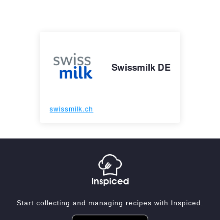
Swissmilk DE
swissmilk.ch
Start collecting and managing recipes with Inspiced.