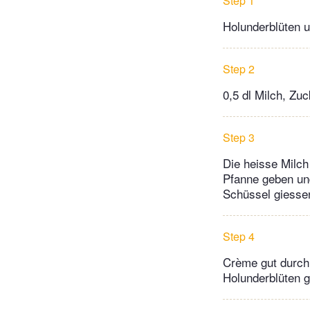
Step 1
Holunderblüten u
Step 2
0,5 dl Milch, Zu
Step 3
Die heisse Milch
Pfanne geben und
Schüssel giesse
Step 4
Crème gut durchr
Holunderblüten g