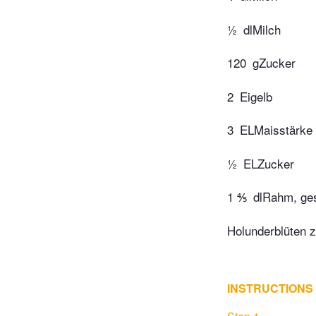
½
dlMilch
120
gZucker
2
Eigelb
3
ELMaisstärke
½
ELZucker
1 ⅘
dlRahm, ge
Holunderblüten 
INSTRUCTIONS