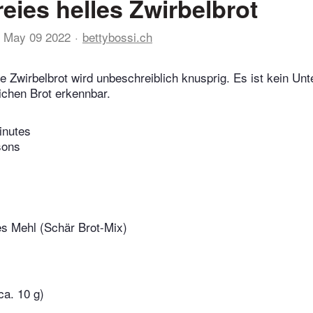
reies helles Zwirbelbrot
May 09 2022
bettybossi.ch
ie Zwirbelbrot wird unbeschreiblich knusprig. Es ist kein Un
chen Brot erkennbar.
inutes
sons
es Mehl (Schär Brot-Mix)
ca. 10 g)