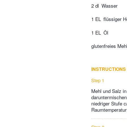
2 dl
Wasser
1 EL
flüssiger H
1 EL
Öl
glutenfreies Meh
INSTRUCTIONS
Step 1
Mehl und Salz i
daruntermischen
niedriger Stufe c
Raumtemperatur 