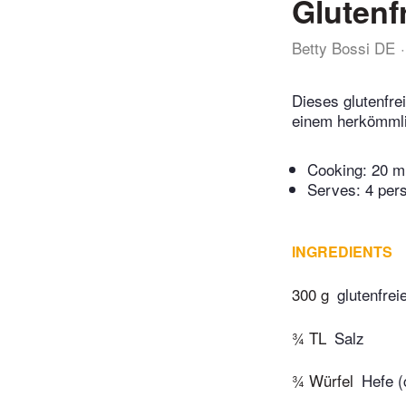
Glutenf
Betty Bossi DE
Dieses glutenfre
einem herkömmli
Cooking:
20 m
Serves: 4 per
INGREDIENTS
300 g
glutenfrei
¾ TL
Salz
¾ Würfel
Hefe (