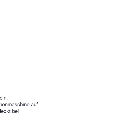
eln,
chenmaschine auf
deckt bei