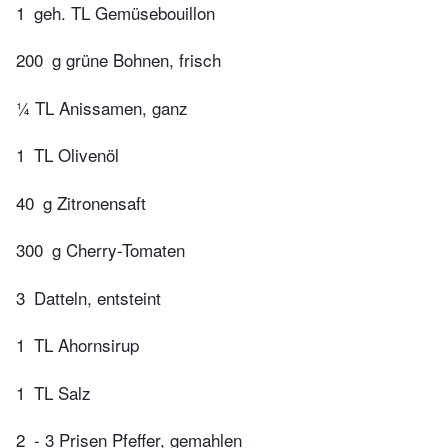
1
geh. TL Gemüsebouillon
200
g grüne Bohnen, frisch
¼ TL Anissamen, ganz
1
TL Olivenöl
40
g Zitronensaft
300
g Cherry-Tomaten
3
Datteln, entsteint
1
TL Ahornsirup
1
TL Salz
2
- 3 Prisen Pfeffer, gemahlen